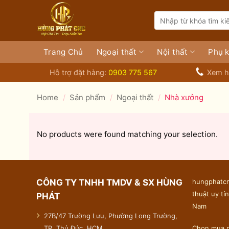
Bỏ
Search
qua
for:
nội
dung
Trang Chủ
Ngoại thất
Nội thất
Phụ k
Hỗ trợ đặt hàng:
0903 775 567
Xem h
Home
/
Sản phẩm
/
Ngoại thất
/
Nhà xưởng
No products were found matching your selection.
CÔNG TY TNHH TMDV & SX HÙNG
hungphatcn
thuật uy tín
PHÁT
Nam
27B/47 Trường Lưu, Phường Long Trường,
TP. Thủ Đức, HCM
Chọn mua n