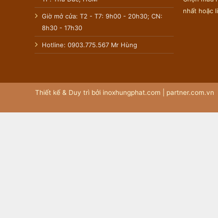
nhất hoặc 
Giờ mở cửa: T2 - T7: 9h00 - 20h30; CN:
8h30 - 17h30
Hotline: 0903.775.567 Mr Hùng
Thiết kế & Duy trì bởi inoxhungphat.com |
partner.com.vn