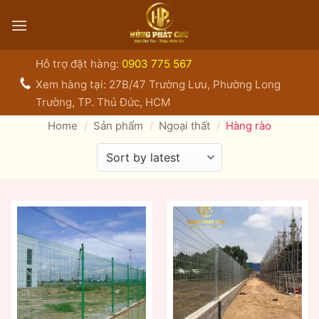
Bỏ
qua
nội
dung
Hỗ trợ đặt hàng:
0903 775 567
Xem hàng tại: 27B/47 Trường Lưu, Phường Long
Trường, TP. Thủ Đức, HCM
Home
/
Sản phẩm
/
Ngoại thất
/
Hàng rào