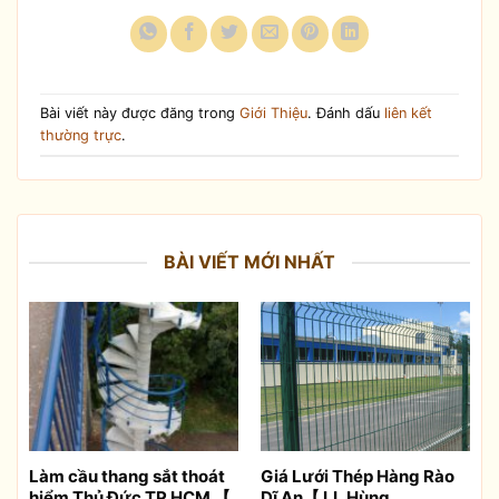
Bài viết này được đăng trong
Giới Thiệu
. Đánh dấu
liên kết
thường trực
.
BÀI VIẾT MỚI NHẤT
Làm cầu thang sắt thoát
Giá Lưới Thép Hàng Rào
hiểm Thủ Đức TP HCM 【
Dĩ An【 LL Hùng