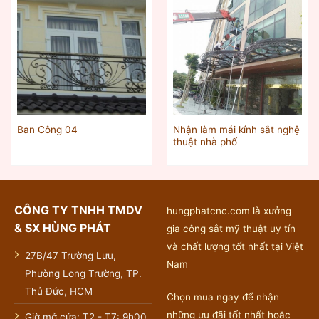
Nhận làm mái kính sắt nghệ
Ban Công 04
thuật nhà phố
CÔNG TY TNHH TMDV
hungphatcnc.com là xưởng
& SX HÙNG PHÁT
gia công sắt mỹ thuật uy tín
và chất lượng tốt nhất tại Việt
27B/47 Trường Lưu,
Nam
Phường Long Trường, TP.
Thủ Đức, HCM
Chọn mua ngay để nhận
những ưu đãi tốt nhất hoặc
Giờ mở cửa: T2 - T7: 9h00