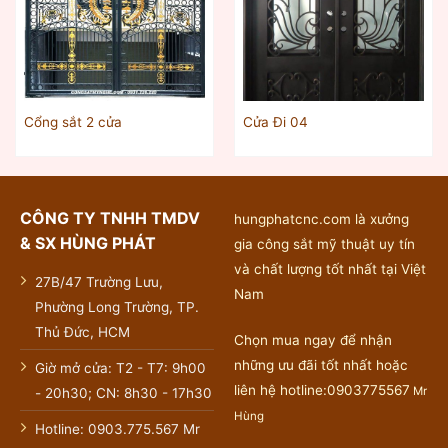
Cổng sắt 2 cửa
Cửa Đi 04
CÔNG TY TNHH TMDV
hungphatcnc.com là xưởng
& SX HÙNG PHÁT
gia công sắt mỹ thuật uy tín
và chất lượng tốt nhất tại Việt
27B/47 Trường Lưu,
Nam
Phường Long Trường, TP.
Thủ Đức, HCM
Chọn mua ngay để nhận
những ưu đãi tốt nhất hoặc
Giờ mở cửa: T2 - T7: 9h00
liên hệ hotline:0903775567
Mr
- 20h30; CN: 8h30 - 17h30
Hùng
Hotline: 0903.775.567 Mr