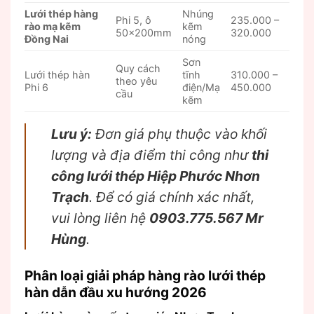
Lưới thép hàng
Nhúng
Phi 5, ô
235.000 –
rào mạ kẽm
kẽm
50x200mm
320.000
Đồng Nai
nóng
Sơn
Quy cách
Lưới thép hàn
tĩnh
310.000 –
theo yêu
Phi 6
điện/Mạ
450.000
cầu
kẽm
Lưu ý:
Đơn giá phụ thuộc vào khối
lượng và địa điểm thi công như
thi
công lưới thép Hiệp Phước Nhơn
Trạch
. Để có giá chính xác nhất,
vui lòng liên hệ
0903.775.567 Mr
Hùng
.
Phân loại giải pháp hàng rào lưới thép
hàn dẫn đầu xu hướng 2026