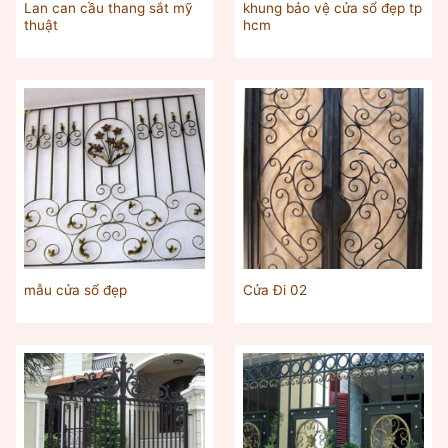
Lan can cầu thang sắt mỹ
khung bảo vệ cửa sổ đẹp tp
thuật
hcm
mẫu cửa sổ đẹp
Cửa Đi 02