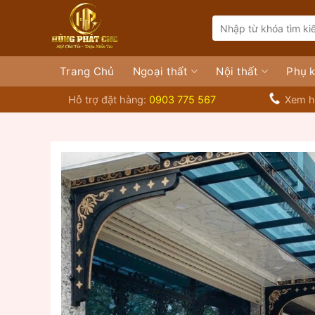
Bỏ
Search
qua
for:
nội
dung
Trang Chủ
Ngoại thất
Nội thất
Phụ k
Hỗ trợ đặt hàng:
0903 775 567
Xem h