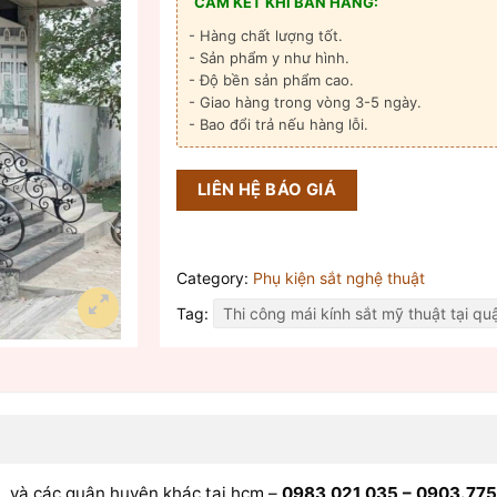
CAM KẾT KHI BÁN HÀNG:
- Hàng chất lượng tốt.
- Sản phẩm y như hình.
- Độ bền sản phẩm cao.
- Giao hàng trong vòng 3-5 ngày.
- Bao đổi trả nếu hàng lỗi.
LIÊN HỆ BÁO GIÁ
Category:
Phụ kiện sắt nghệ thuật
Tag:
Thi công mái kính sắt mỹ thuật tại qu
M
, và các quận huyện khác tại hcm –
0983 021 035 – 0903.775