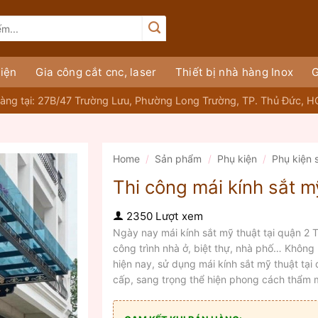
iện
Gia công cắt cnc, laser
Thiết bị nhà hàng Inox
G
àng tại: 27B/47 Trường Lưu, Phường Long Trường, TP. Thủ Đức, 
Home
/
Sản phẩm
/
Phụ kiện
/
Phụ kiện 
Thi công mái kính sắt m
2350 Lượt xem
Ngày nay mái kính sắt mỹ thuật tại quận 
công trình nhà ở, biệt thự, nhà phố… Không p
hiện nay, sử dụng mái kính sắt mỹ thuật tạ
cấp, sang trọng thể hiện phong cách thẩm m