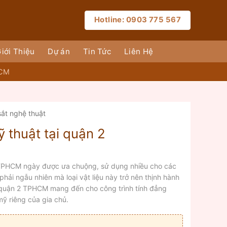
Hotline: 0903 775 567
iới Thiệu
Dự án
Tin Tức
Liên Hệ
HCM
sắt nghệ thuật
ỹ thuật tại quận 2
2 TPHCM ngày được ưa chuộng, sử dụng nhiều cho các
hải ngẫu nhiên mà loại vật liệu này trở nên thịnh hành
i quận 2 TPHCM mang đến cho công trình tính đẳng
ỹ riêng của gia chủ.