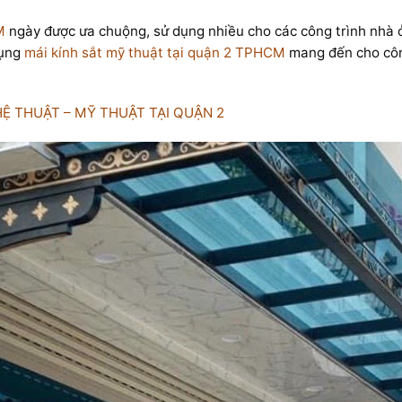
M
ngày được ưa chuộng, sử dụng nhiều cho các công trình nhà 
dụng
mái kính sắt mỹ thuật tại quận 2 TPHCM
mang đến cho công
HỆ THUẬT – MỸ THUẬT TẠI QUẬN 2