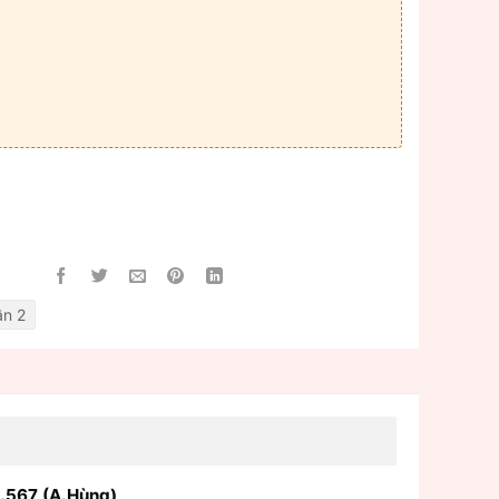
ận 2
.567 (A.Hùng)