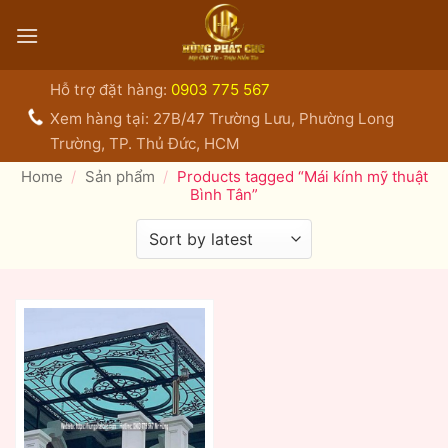
Bỏ
qua
nội
dung
Hỗ trợ đặt hàng:
0903 775 567
Xem hàng tại: 27B/47 Trường Lưu, Phường Long
Trường, TP. Thủ Đức, HCM
Home
/
Sản phẩm
/
Products tagged “Mái kính mỹ thuật
Bình Tân”