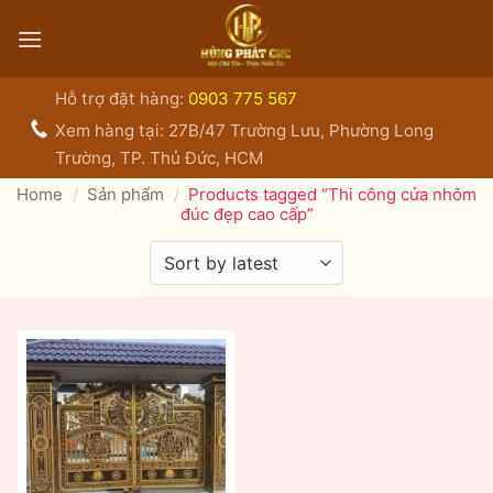
Bỏ
qua
nội
dung
Hỗ trợ đặt hàng:
0903 775 567
Xem hàng tại: 27B/47 Trường Lưu, Phường Long
Trường, TP. Thủ Đức, HCM
Home
/
Sản phẩm
/
Products tagged “Thi công cửa nhôm
đúc đẹp cao cấp”