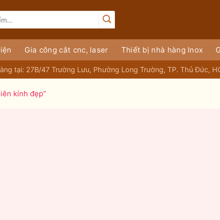
iện
Gia công cắt cnc, laser
Thiết bị nhà hàng Inox
G
àng tại: 27B/47 Trường Lưu, Phường Long Trường, TP. Thủ Đức, 
iên kính đẹp”