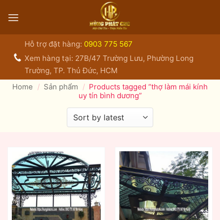
Bỏ
qua
nội
dung
Hỗ trợ đặt hàng:
0903 775 567
Xem hàng tại: 27B/47 Trường Lưu, Phường Long
Trường, TP. Thủ Đức, HCM
Home
/
Sản phẩm
/
Products tagged “thợ làm mái kính
uy tín bình dương”