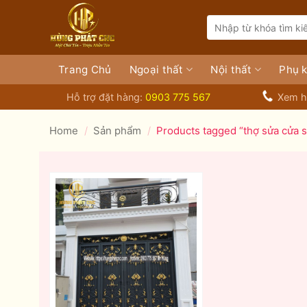
Bỏ
Search
qua
for:
nội
dung
Trang Chủ
Ngoại thất
Nội thất
Phụ k
Hỗ trợ đặt hàng:
0903 775 567
Xem h
Home
/
Sản phẩm
/
Products tagged “thợ sửa cửa sắ