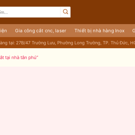
iện
Gia công cắt cnc, laser
Thiết bị nhà hàng Inox
G
àng tại: 27B/47 Trường Lưu, Phường Long Trường, TP. Thủ Đức, 
t tại nhà tân phú”