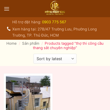
Bỏ
qua
nội
dung
Hỗ trợ đặt hàng:
0903 775 567
Xem hàng tại: 27B/47 Trường Lưu, Phường Long
Trường, TP. Thủ Đức, HCM
Home
/
Sản phẩm
/
Products tagged “thợ thi công cầu
thang sắt chuyên nghiệp”