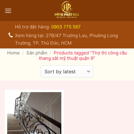
Bỏ
qua
nội
dung
Hỗ trợ đặt hàng:
0903 775 567
Xem hàng tại: 27B/47 Trường Lưu, Phường Long
Trường, TP. Thủ Đức, HCM
Home
/
Sản phẩm
/
Products tagged “Thợ thi công cầu
thang sắt mỹ thuật quận 9”