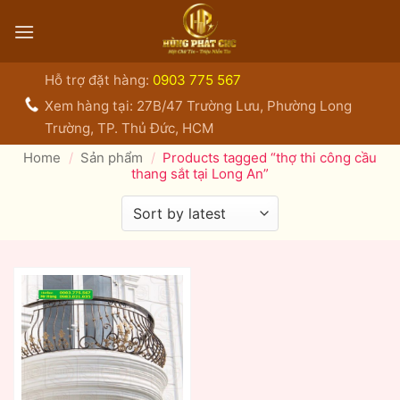
Bỏ
qua
nội
dung
Hỗ trợ đặt hàng:
0903 775 567
Xem hàng tại: 27B/47 Trường Lưu, Phường Long
Trường, TP. Thủ Đức, HCM
Home
/
Sản phẩm
/
Products tagged “thợ thi công cầu
thang sắt tại Long An”