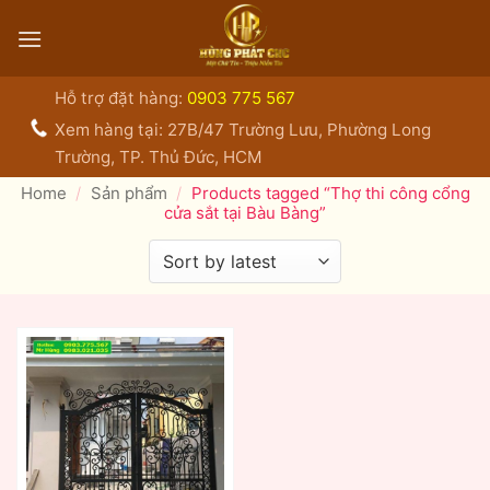
Bỏ
qua
nội
dung
Hỗ trợ đặt hàng:
0903 775 567
Xem hàng tại: 27B/47 Trường Lưu, Phường Long
Trường, TP. Thủ Đức, HCM
Home
/
Sản phẩm
/
Products tagged “Thợ thi công cổng
cửa sắt tại Bàu Bàng”