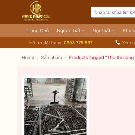
Bỏ
Search
qua
for:
nội
dung
Trang Chủ
Ngoại thất
Nội thất
Phụ k
Hỗ trợ đặt hàng:
0903 775 567
Xem h
Home
/
Sản phẩm
/
Products tagged “Thợ thi công c