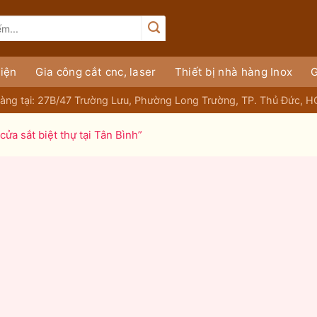
iện
Gia công cắt cnc, laser
Thiết bị nhà hàng Inox
G
àng tại: 27B/47 Trường Lưu, Phường Long Trường, TP. Thủ Đức, 
ửa sắt biệt thự tại Tân Bình”