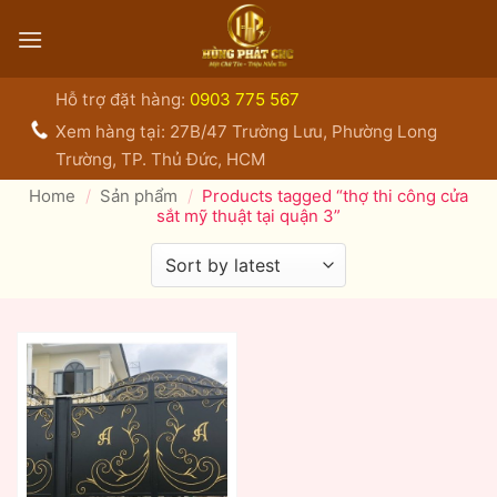
Bỏ
qua
nội
dung
Hỗ trợ đặt hàng:
0903 775 567
Xem hàng tại: 27B/47 Trường Lưu, Phường Long
Trường, TP. Thủ Đức, HCM
Home
/
Sản phẩm
/
Products tagged “thợ thi công cửa
sắt mỹ thuật tại quận 3”