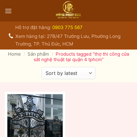
Bỏ
qua
nội
dung
Hỗ trợ đặt hàng:
0903 775 567
Xem hàng tại: 27B/47 Trường Lưu, Phường Long
Trường, TP. Thủ Đức, HCM
Home
/
Sản phẩm
/
Products tagged “thợ thi công cửa
sắt nghệ thuật tại quận 4 tphcm”