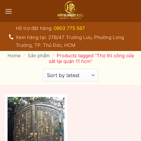
Bỏ
qua
nội
dung
Hỗ trợ đặt hàng:
0903 775 567
Xem hàng tại: 27B/47 Trường Lưu, Phường Long
Trường, TP. Thủ Đức, HCM
Home
/
Sản phẩm
/
Products tagged “Thợ thi công cửa
sắt tại quận 11 hcm”