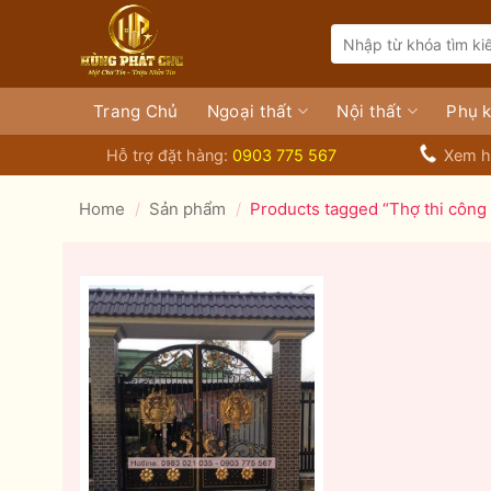
Bỏ
Search
qua
for:
nội
dung
Trang Chủ
Ngoại thất
Nội thất
Phụ k
Hỗ trợ đặt hàng:
0903 775 567
Xem h
Home
/
Sản phẩm
/
Products tagged “Thợ thi công 