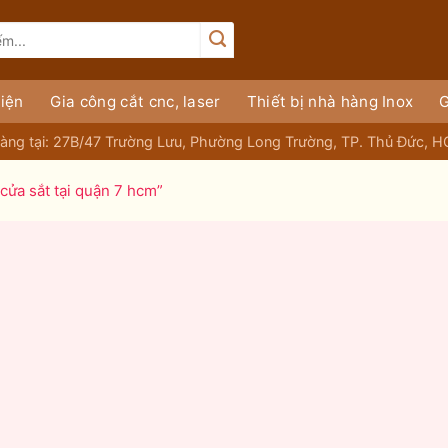
iện
Gia công cắt cnc, laser
Thiết bị nhà hàng Inox
G
àng tại: 27B/47 Trường Lưu, Phường Long Trường, TP. Thủ Đức, 
cửa sắt tại quận 7 hcm”