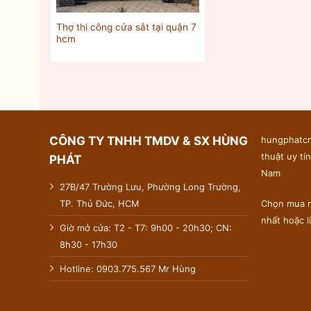
Thợ thi công cửa sắt tại quận 7
hcm
CÔNG TY TNHH TMDV & SX HÙNG
hungphatcn
thuật uy tín
PHÁT
Nam
27B/47 Trường Lưu, Phường Long Trường,
TP. Thủ Đức, HCM
Chọn mua n
nhất hoặc 
Giờ mở cửa: T2 - T7: 9h00 - 20h30; CN:
8h30 - 17h30
Hotline: 0903.775.567 Mr Hùng