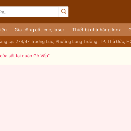
iện
Gia công cắt cnc, laser
Thiết bị nhà hàng Inox
G
àng tại: 27B/47 Trường Lưu, Phường Long Trường, TP. Thủ Đức, 
cửa sắt tại quận Gò Vấp”