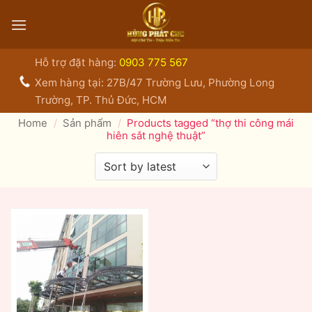
Bỏ
qua
nội
dung
Hỗ trợ đặt hàng:
0903 775 567
Xem hàng tại: 27B/47 Trường Lưu, Phường Long
Trường, TP. Thủ Đức, HCM
Home
/
Sản phẩm
/
Products tagged “thợ thi công mái
hiên sắt nghệ thuật”