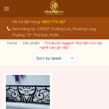
Bỏ
qua
nội
dung
Hỗ trợ đặt hàng:
0903 775 567
Xem hàng tại: 27B/47 Trường Lưu, Phường Long
Trường, TP. Thủ Đức, HCM
Home
/
Sản phẩm
/
Products tagged “thợ tiện cnc tay
nghề cao gò vấp”