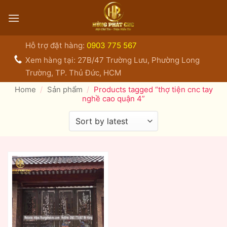
Bỏ
qua
nội
dung
Hỗ trợ đặt hàng:
0903 775 567
Xem hàng tại: 27B/47 Trường Lưu, Phường Long
Trường, TP. Thủ Đức, HCM
Home
/
Sản phẩm
/
Products tagged “thợ tiện cnc tay
nghề cao quận 4”