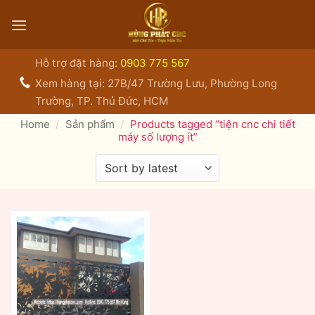
Bỏ
qua
nội
dung
Hỗ trợ đặt hàng:
0903 775 567
Xem hàng tại: 27B/47 Trường Lưu, Phường Long
Trường, TP. Thủ Đức, HCM
Home
/
Sản phẩm
/
Products tagged “tiện cnc chi tiết
máy số lượng ít”