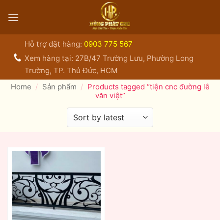
Bỏ
qua
nội
dung
Hỗ trợ đặt hàng:
0903 775 567
Xem hàng tại: 27B/47 Trường Lưu, Phường Long
Trường, TP. Thủ Đức, HCM
Home
/
Sản phẩm
/
Products tagged “tiện cnc đường lê
văn việt”