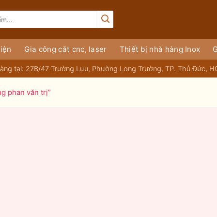
iện
Gia công cắt cnc, laser
Thiết bị nhà hàng Inox
G
àng tại: 27B/47 Trường Lưu, Phường Long Trường, TP. Thủ Đức, 
g phan văn trị”