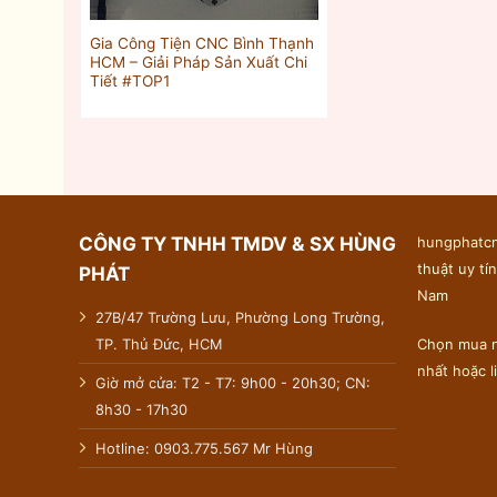
Gia Công Tiện CNC Bình Thạnh
HCM – Giải Pháp Sản Xuất Chi
Tiết #TOP1
CÔNG TY TNHH TMDV & SX HÙNG
hungphatcn
thuật uy tín
PHÁT
Nam
27B/47 Trường Lưu, Phường Long Trường,
TP. Thủ Đức, HCM
Chọn mua n
nhất hoặc 
Giờ mở cửa: T2 - T7: 9h00 - 20h30; CN:
8h30 - 17h30
Hotline: 0903.775.567 Mr Hùng