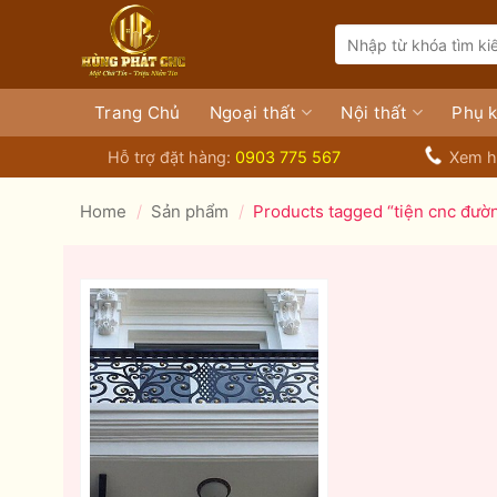
Bỏ
Search
qua
for:
nội
dung
Trang Chủ
Ngoại thất
Nội thất
Phụ k
Hỗ trợ đặt hàng:
0903 775 567
Xem h
Home
/
Sản phẩm
/
Products tagged “tiện cnc đườn