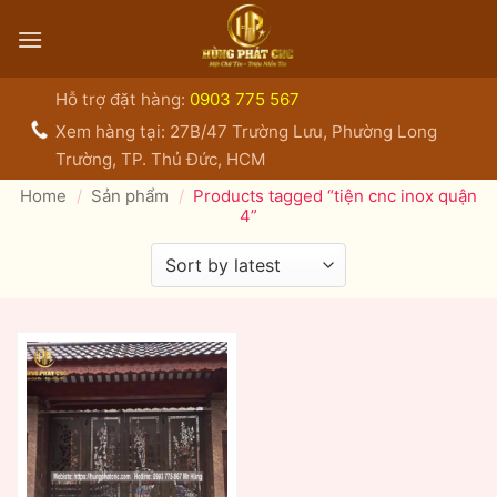
Bỏ
qua
nội
dung
Hỗ trợ đặt hàng:
0903 775 567
Xem hàng tại: 27B/47 Trường Lưu, Phường Long
Trường, TP. Thủ Đức, HCM
Home
/
Sản phẩm
/
Products tagged “tiện cnc inox quận
4”