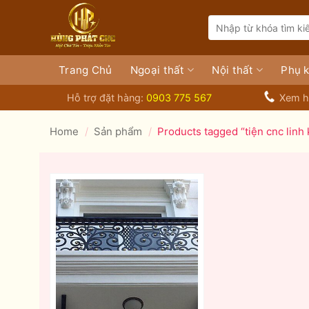
Bỏ
Search
qua
for:
nội
dung
Trang Chủ
Ngoại thất
Nội thất
Phụ k
Hỗ trợ đặt hàng:
0903 775 567
Xem h
Home
/
Sản phẩm
/
Products tagged “tiện cnc linh