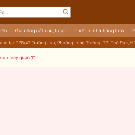
iện
Gia công cắt cnc, laser
Thiết bị nhà hàng Inox
G
àng tại: 27B/47 Trường Lưu, Phường Long Trường, TP. Thủ Đức, 
 kiện máy quận 1”