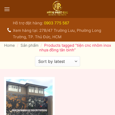
Bỏ
qua
nội
dung
Hỗ trợ đặt hàng:
0903 775 567
Xem hàng tại: 27B/47 Trường Lưu, Phường Long
Trường, TP. Thủ Đức, HCM
Home
/
Sản phẩm
/
Products tagged “tiện cnc nhôm inox
nhựa đồng tân bình”