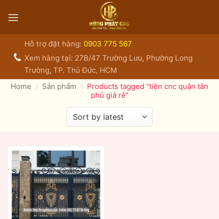
Bỏ
qua
nội
dung
Hỗ trợ đặt hàng:
0903 775 567
Xem hàng tại: 27B/47 Trường Lưu, Phường Long
Trường, TP. Thủ Đức, HCM
Home
/
Sản phẩm
/
Products tagged “tiện cnc quận tân
phú giá rẻ”