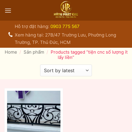
Bỏ
qua
nội
dung
Hỗ trợ đặt hàng:
0903 775 567
Xem hàng tại: 27B/47 Trường Lưu, Phường Long
Trường, TP. Thủ Đức, HCM
Home
/
Sản phẩm
/
Products tagged “tiện cnc số lượng ít
lấy liền”