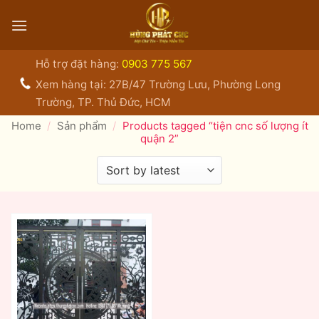
Bỏ
qua
nội
dung
Hỗ trợ đặt hàng:
0903 775 567
Xem hàng tại: 27B/47 Trường Lưu, Phường Long
Trường, TP. Thủ Đức, HCM
Home
/
Sản phẩm
/
Products tagged “tiện cnc số lượng ít
quận 2”