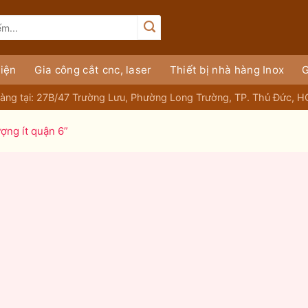
iện
Gia công cắt cnc, laser
Thiết bị nhà hàng Inox
G
àng tại: 27B/47 Trường Lưu, Phường Long Trường, TP. Thủ Đức, 
ợng ít quận 6”