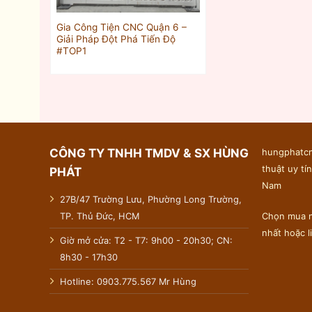
Gia Công Tiện CNC Quận 6 –
Giải Pháp Đột Phá Tiến Độ
#TOP1
CÔNG TY TNHH TMDV & SX HÙNG
hungphatcn
thuật uy tín
PHÁT
Nam
27B/47 Trường Lưu, Phường Long Trường,
TP. Thủ Đức, HCM
Chọn mua n
nhất hoặc 
Giờ mở cửa: T2 - T7: 9h00 - 20h30; CN:
8h30 - 17h30
Hotline: 0903.775.567 Mr Hùng