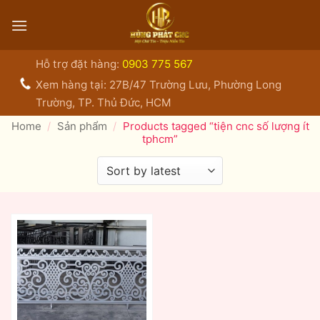
Bỏ
qua
nội
dung
Hỗ trợ đặt hàng:
0903 775 567
Xem hàng tại: 27B/47 Trường Lưu, Phường Long
Trường, TP. Thủ Đức, HCM
Home
/
Sản phẩm
/
Products tagged “tiện cnc số lượng ít
tphcm”