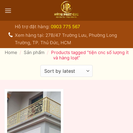
Bỏ
qua
nội
dung
Hỗ trợ đặt hàng:
0903 775 567
Xem hàng tại: 27B/47 Trường Lưu, Phường Long
Trường, TP. Thủ Đức, HCM
Home
/
Sản phẩm
/
Products tagged “tiện cnc số lượng ít
và hàng loạt”