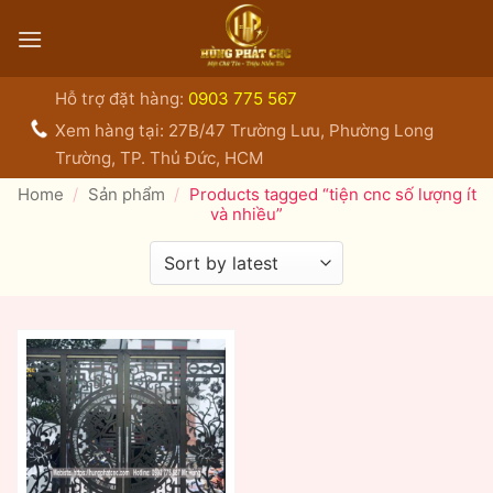
Bỏ
qua
nội
dung
Hỗ trợ đặt hàng:
0903 775 567
Xem hàng tại: 27B/47 Trường Lưu, Phường Long
Trường, TP. Thủ Đức, HCM
Home
/
Sản phẩm
/
Products tagged “tiện cnc số lượng ít
và nhiều”