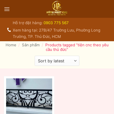
Bỏ
qua
nội
dung
Hỗ trợ đặt hàng:
0903 775 567
Xem hàng tại: 27B/47 Trường Lưu, Phường Long
Trường, TP. Thủ Đức, HCM
Home
/
Sản phẩm
/
Products tagged “tiện cnc theo yêu
cầu thủ đức”