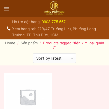
Bỏ
qua
nội
dung
Hỗ trợ đặt hàng:
0903 775 567
Xem hàng tại: 27B/47 Trường Lưu, Phường Long
Trường, TP. Thủ Đức, HCM
Home
/
Sản phẩm
/
Products tagged “tiện kim loại quận
7”