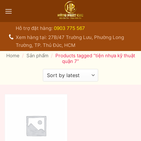
Bỏ
qua
nội
dung
Hỗ trợ đặt hàng:
0903 775 567
Xem hàng tại: 27B/47 Trường Lưu, Phường Long
Trường, TP. Thủ Đức, HCM
Home
/
Sản phẩm
/
Products tagged “tiện nhựa kỹ thuật
quận 7”