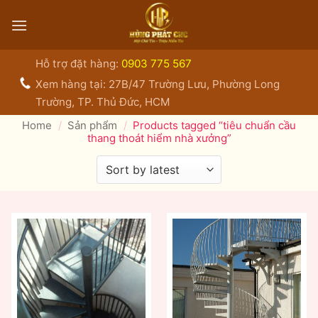
Bỏ
qua
nội
dung
Hỗ trợ đặt hàng:
0903 775 567
Xem hàng tại: 27B/47 Trường Lưu, Phường Long
Trường, TP. Thủ Đức, HCM
Home
/
Sản phẩm
/
Products tagged “tiêu chuẩn cầu
thang thoát hiểm nhà xưởng”