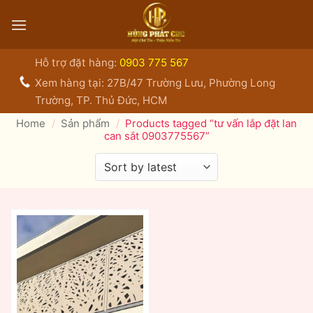
Bỏ
qua
nội
dung
Hỗ trợ đặt hàng:
0903 775 567
Xem hàng tại: 27B/47 Trường Lưu, Phường Long
Trường, TP. Thủ Đức, HCM
Home
/
Sản phẩm
/
Products tagged “tư vấn lắp đặt lan
can sắt 0903775567”