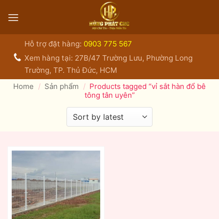
Bỏ
qua
nội
dung
Hỗ trợ đặt hàng:
0903 775 567
Xem hàng tại: 27B/47 Trường Lưu, Phường Long
Trường, TP. Thủ Đức, HCM
Home
/
Sản phẩm
/
Products tagged “vỉ sắt hàn đổ bê
tông tân uyên”