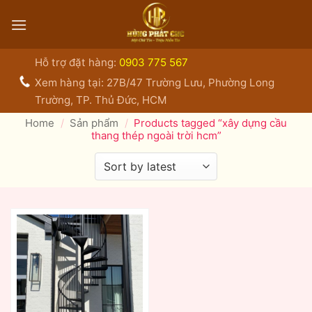
Bỏ
qua
nội
dung
Hỗ trợ đặt hàng:
0903 775 567
Xem hàng tại: 27B/47 Trường Lưu, Phường Long
Trường, TP. Thủ Đức, HCM
Home
/
Sản phẩm
/
Products tagged “xây dựng cầu
thang thép ngoài trời hcm”