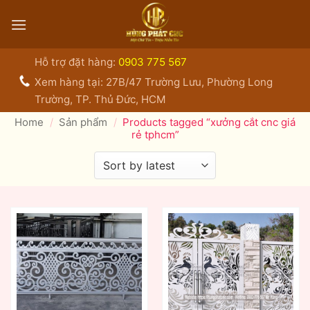
Bỏ
qua
nội
dung
Hỗ trợ đặt hàng:
0903 775 567
Xem hàng tại: 27B/47 Trường Lưu, Phường Long
Trường, TP. Thủ Đức, HCM
Home
/
Sản phẩm
/
Products tagged “xưởng cắt cnc giá
rẻ tphcm”