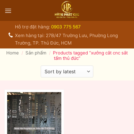
Bỏ
qua
nội
dung
Hỗ trợ đặt hàng:
0903 775 567
Xem hàng tại: 27B/47 Trường Lưu, Phường Long
Trường, TP. Thủ Đức, HCM
Home
/
Sản phẩm
/
Products tagged “xưởng cắt cnc sắt
tấm thủ đức”