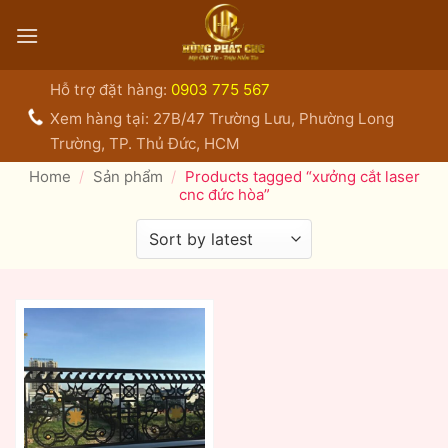
Bỏ
qua
nội
dung
Hỗ trợ đặt hàng:
0903 775 567
Xem hàng tại: 27B/47 Trường Lưu, Phường Long
Trường, TP. Thủ Đức, HCM
Home
/
Sản phẩm
/
Products tagged “xưởng cắt laser
cnc đức hòa”