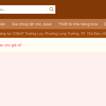
iện
Gia công cắt cnc, laser
Thiết bị nhà hàng Inox
G
àng tại: 27B/47 Trường Lưu, Phường Long Trường, TP. Thủ Đức, 
er cnc giá rẻ”