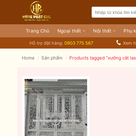
Bỏ
Search
qua
for:
nội
dung
Trang Chủ
Ngoại thất
Nội thất
Phụ k
Hỗ trợ đặt hàng:
0903 775 567
Xem h
Home
/
Sản phẩm
/
Products tagged “xưởng cắt las