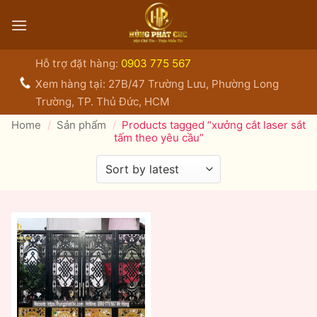
Bỏ
qua
nội
dung
Hỗ trợ đặt hàng:
0903 775 567
Xem hàng tại: 27B/47 Trường Lưu, Phường Long
Trường, TP. Thủ Đức, HCM
Home
/
Sản phẩm
/
Products tagged “xưởng cắt laser sắt
tấm theo yêu cầu”