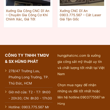
Xưởng Gia Công CNC Dĩ An
Xưởng CNC Dĩ An
– Chuyên Gia Công Cơ Khí
0903.775.567 – Cắt Laser
Chính Xác, Giá Tốt
Giá Tận Gốc
CÔNG TY TNHH TMDV
hungphatcnc.com là xưởng
& SX HÙNG PHÁT
gia công sắt mỹ thuật uy tín
và chất lượng tốt nhất tại Việt
27B/47 Trường Lưu,
Nam
Phường Long Trường, TP.
Thủ Đức, HCM
Chọn mua ngay để nhận
những ưu đãi tốt nhất hoặc
Giờ mở cửa: T2 - T7: 9h00
liên hệ hotline:0903775567
Mr
- 20h30; CN: 8h30 - 17h30
Hùng
Hotline: 0903.775.567 Mr