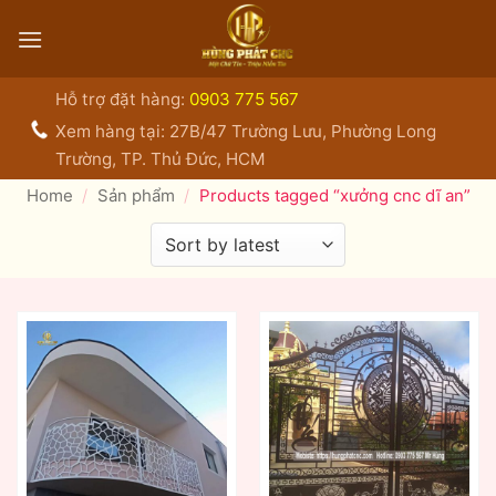
Bỏ
qua
nội
dung
Hỗ trợ đặt hàng:
0903 775 567
Xem hàng tại: 27B/47 Trường Lưu, Phường Long
Trường, TP. Thủ Đức, HCM
Home
/
Sản phẩm
/
Products tagged “xưởng cnc dĩ an”